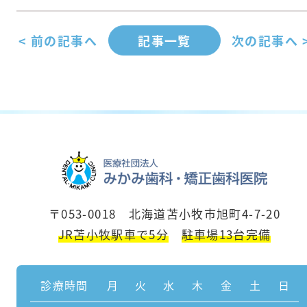
< 前の記事へ
記事一覧
次の記事へ 
〒053-0018 北海道苫小牧市旭町4-7-20
JR苫小牧駅車で5分
駐車場13台完備
診療時間
月
火
水
木
金
土
日