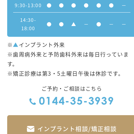
9:30-13:00
●
●
●
●
●
●
－
14:30-
●
●
▲
－
●
－
－
18:00
※
▲
インプラント外来
※歯周病外来と予防歯科外来は毎日行っていま
す。
※矯正診療は第3・5土曜日午後は休診です。
ご予約・ご相談はこちら
0144-35-3939
インプラント相談/矯正相談