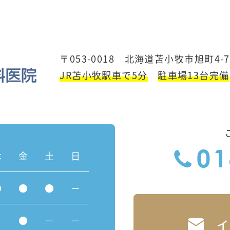
〒053-0018 北海道苫小牧市旭町4-7
JR苫小牧駅車で5分
駐車場13台完備
木
金
土
日
01
●
●
●
－
－
●
－
－
イ