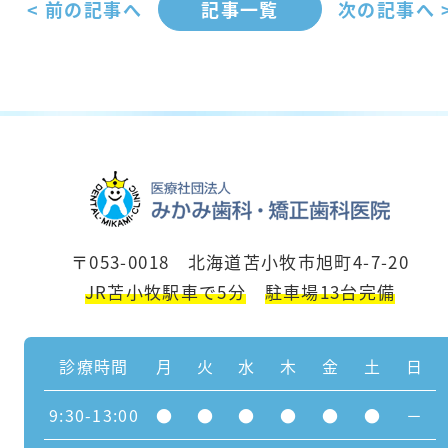
< 前の記事へ
記事一覧
次の記事へ 
〒053-0018 北海道苫小牧市旭町4-7-20
JR苫小牧駅車で5分
駐車場13台完備
診療時間
月
火
水
木
金
土
日
9:30-13:00
●
●
●
●
●
●
－