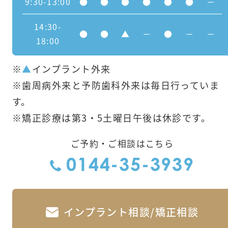
9:30-13:00
●
●
●
●
●
●
－
14:30-
●
●
▲
－
●
－
－
18:00
※
▲
インプラント外来
※歯周病外来と予防歯科外来は毎日行っていま
す。
※矯正診療は第3・5土曜日午後は休診です。
ご予約・ご相談はこちら
0144-35-3939
インプラント相談/矯正相談