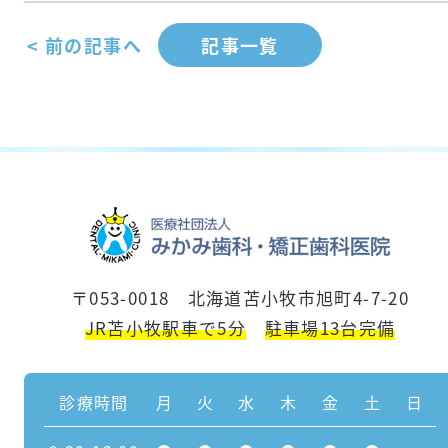
< 前の記事へ
記事一覧
〒053-0018 北海道苫小牧市旭町4-7-20
JR苫小牧駅車で5分
駐車場13台完備
診療時間
月
火
水
木
金
土
日